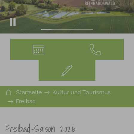
Sie sind hier:
Startseite
Kultur und Tourismus
Freibad
Freibad-Saison 2026