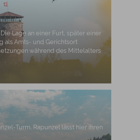
Die Lage an einer Furt, später einer
als Amts- und Gerichtsort
setzungen während des Mittelalters
zel-Turm. Rapunzel lässt hier ihren