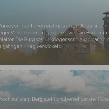
veyer Traditionen erstmals im 13. Jh. zu finden. 
ger Verkehrsverbindungen sowie die Bedeutung 
alter. Die Burg war in kriegerische Auseinander
njährigen Krieg verwickelt.
e hoch auf dem Berg steht unübersehbar der Rapun