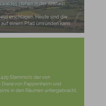
aldes stehen in der Altstadt
eld erschlagen. Heute sind die
er auf einem Pfad umrunden kann.
 1429 Stammsitz der von
me Diana von Pappenheim und
heims in den Räumen untergebracht.