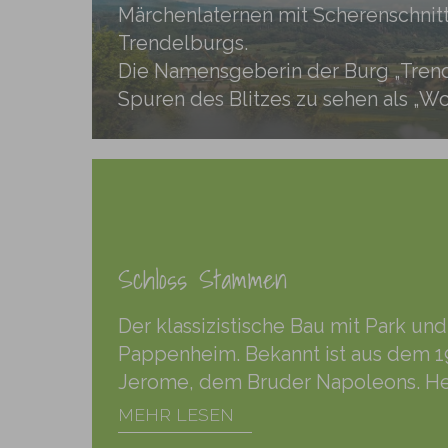
Märchenlaternen mit Scherenschnit
Trendelburgs.
Die Namensgeberin der Burg „Trendu
Spuren des Blitzes zu sehen als „W
Schloss Stammen
Der klassizistische Bau mit Park u
Pappenheim. Bekannt ist aus dem 1
Jerome, dem Bruder Napoleons. Heu
MEHR LESEN