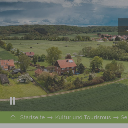
Sie sind hier:
Startseite
Kultur und Tourismus
Se