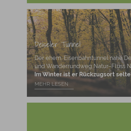
Deiseler Tunnel
Der ehem. Eisenbahntunnel nahe De
und Wanderrundweg Natur–Fluss N 
Im Winter ist er Rückzugsort sel
MEHR LESEN