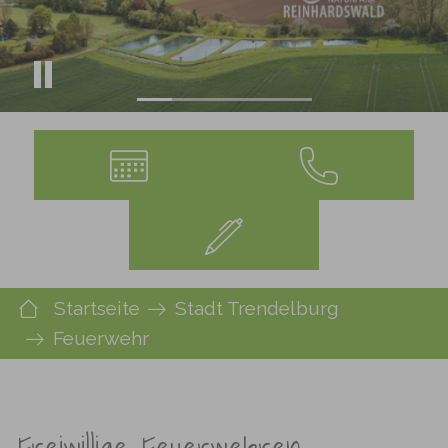
Sie sind hier:
Startseite
Stadt Trendelburg
Feuerwehr
Freiwillige Feuerwehren