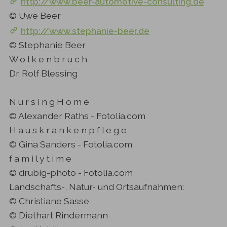
http://www.beer-automotive-consulting.de
© Uwe Beer
http://www.stephanie-beer.de
© Stephanie Beer
W o l k e n b r u c h
Dr. Rolf Blessing
N u r s i n g H o m e
© Alexander Raths - Fotolia.com
H a u s k r a n k e n p f l e g e
© Gina Sanders - Fotolia.com
f a m i l y t i m e
© drubig-photo - Fotolia.com
Landschafts-, Natur- und Ortsaufnahmen:
© Christiane Sasse
© Diethart Rindermann