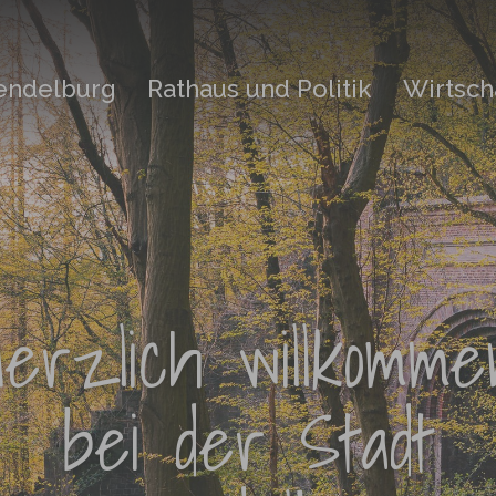
rendelburg
Rathaus und Politik
Wirtsch
Herzlich willkomme
bei der Stadt