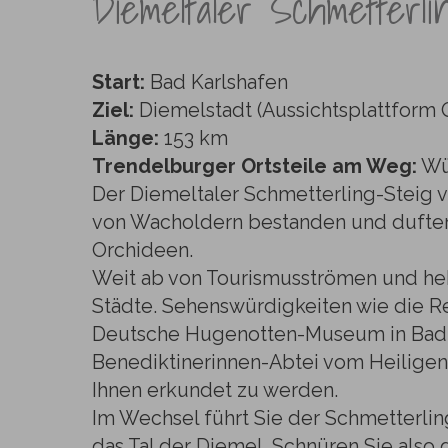
Diemeltaler Schmetterli
Start:
Bad Karlshafen
Ziel:
Diemelstadt (Aussichtsplattform 
Länge:
153 km
Trendelburger Ortsteile am Weg:
Wül
Der Diemeltaler Schmetterling-Steig v
von Wacholdern bestanden und duften 
Orchideen.
Weit ab von Tourismusströmen und he
Städte. Sehenswürdigkeiten wie die R
Deutsche Hugenotten-Museum in Bad 
Benediktinerinnen-Abtei vom Heiligen
Ihnen erkundet zu werden.
Im Wechsel führt Sie der Schmetterlin
das Tal der Diemel. Schnüren Sie also