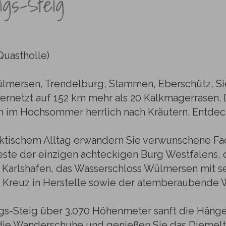
ngs-Steig
Quastholle)
mersen, Trendelburg, Stammen, Eberschütz, Sie
ernetzt auf 152 km mehr als 20 Kalkmagerrasen. 
im Hochsommer herrlich nach Kräutern. Entdeck
ktischem Alltag erwandern Sie verwunschene F
este der einzigen achteckigen Burg Westfalens, 
Karlshafen, das Wasserschloss Wülmersen mit 
 Kreuz in Herstelle sowie der atemberaubende 
gs-Steig über 3.070 Höhenmeter sanft die Hänge
 die Wanderschuhe und genießen Sie das Diemeltal